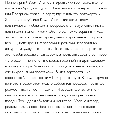
Приполярный Урал. Эта часть Уральских гор настолько не
похожа на Урал, что туристы бывавшие на Северном, Южном
или Полярном Урале не верят, где сняты эти фотокарточки.
Здесь, в республике Коми, Уральские холмы вдруг
поднимаются к облакам и превращаются в зубчатые пики с
ледниками и снежниками. Это не одинокие вершины - камни,
это настоящая горная страна, цепь остроконечных горных
вершин, испещренных озерами и речками невероятных
лазурно-изумрудных цветов. Полетать здесь на вертолете -
это незабываемые виды сверху, а побывать здесь в сентябре
- это ещё и инопланетные краски осенней тундры. Сделаем
высадку на горе Манарага и Народная, с несложными, но
очень красивыми прогулками. Вылет вертолета - из
аэропорта Усинска, почти у Полярного круга. К нам нетрудно
прилететь самолетом, можно добраться поездом, и есть где
разместиться в гостиницах 3 и 4 звезды. Обязательно -
иметь в запасе 2 полных дня на ожидание прекрасной
погоды. Тур - для любителей и ценителей Уральских гор,
редкая возможность без палаток, рюкзаков и походов
оказаться в одном из самых красивых и труднодоступных