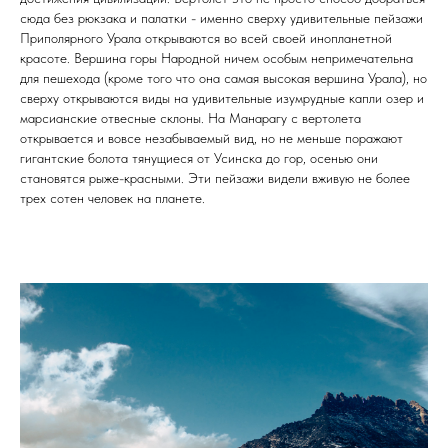
сюда без рюкзака и палатки - именно сверху удивительные пейзажи
Приполярного Урала открываются во всей своей инопланетной
красоте. Вершина горы Народной ничем особым непримечательна
для пешехода (кроме того что она самая высокая вершина Урала), но
сверху открываются виды на удивительные изумрудные капли озер и
марсианские отвесные склоны. На Манарагу с вертолета
открывается и вовсе незабываемый вид, но не меньше поражают
гигантские болота тянущиеся от Усинска до гор, осенью они
становятся рыже-красными. Эти пейзажи видели вживую не более
трех сотен человек на планете.