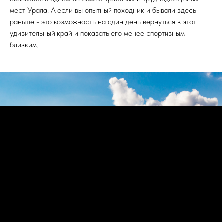
мест Урала. А если вы опытный походник и бывали здесь
раньше - это возможность на один день вернуться в этот
удивительный край и показать его менее спортивным
близким.