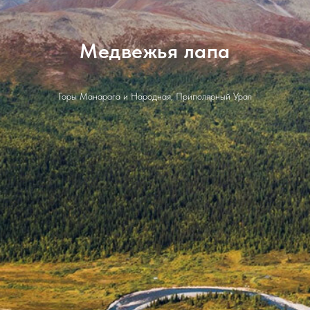
Медвежья лапа
Горы Манарага и Народная, Приполярный Урал