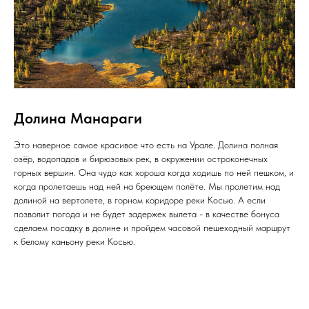
Долина Манараги
Это наверное самое красивое что есть на Урале. Долина полная
озёр, водопадов и бирюзовых рек, в окружении остроконечных
горных вершин. Она чудо как хороша когда ходишь по ней пешком, и
когда пролетаешь над ней на бреющем полёте. Мы пролетим над
долиной на вертолете, в горном коридоре реки Косью. А если
позволит погода и не будет задержек вылета - в качестве бонуса
сделаем посадку в долине и пройдем часовой пешеходный маршрут
к белому каньону реки Косью.