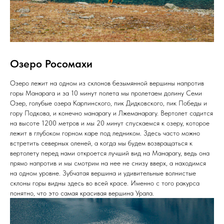
Озеро Росомахи
Озеро лежит на одном из склонов безымянной вершины напротив
горы Манарага и за 10 минут полета мы пролетаем долину Семи
Озер, голубые озера Карпинского, пик Дидковского, пик Победы и
гору Подкова, и конечно манарагу и Лжеманарагу. Вертолет садится
на высоте 1200 метров и мы 20 минут спускаемся к озеру, которое
лежит в глубоком горном каре под ледником. Здесь часто можно
встретить северных оленей, а когда мы будем возвращаться к
вертолету перед нами откроется лучший вид на Манарагу, ведь она
прямо напротив и мы смотрим на нее не снизу вверх, а находимся
на одном уровне. Зубчатая вершина и удивительные волнистые
склоны горы видны здесь во всей красе. Именно с того ракурса
понятно, что это самая красивая вершина Урала.