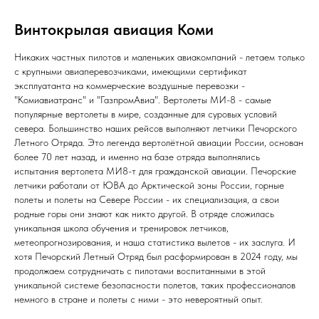
Винтокрылая авиация Коми
Никаких частных пилотов и маленьких авиакомпаний - летаем только
с крупными авиаперевозчиками, имеющими сертификат
эксплуатанта на коммерческие воздушные перевозки -
"Комиавиатранс" и "ГазпромАвиа". Вертолеты МИ-8 - самые
популярные вертолеты в мире, созданные для суровых условий
севера. Большинство наших рейсов выполняют летчики Печорского
Летного Отряда. Это легенда вертолётной авиации России, основан
более 70 лет назад, и именно на базе отряда выполнялись
испытания вертолета МИ8-т для гражданской авиации. Печорские
летчики работали от ЮВА до Арктической зоны России, горные
полеты и полеты на Севере России - их специализация, а свои
родные горы они знают как никто другой. В отряде сложилась
уникальная школа обучения и тренировок летчиков,
метеопрогнозирования, и наша статистика вылетов - их заслуга. И
хотя Печорский Летный Отряд был расформирован в 2024 году, мы
продолжаем сотрудничать с пилотами воспитанными в этой
уникальной системе безопасности полетов, таких профессионалов
немного в стране и полеты с ними - это невероятный опыт.