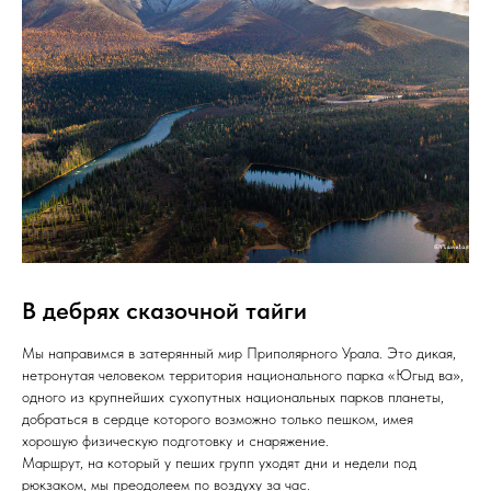
В дебрях сказочной тайги
Мы направимся в затерянный мир Приполярного Урала. Это дикая,
нетронутая человеком территория национального парка «Югыд ва»,
одного из крупнейших сухопутных национальных парков планеты,
добраться в сердце которого возможно только пешком, имея
хорошую физическую подготовку и снаряжение.
Маршрут, на который у пеших групп уходят дни и недели под
рюкзаком, мы преодолеем по воздуху за час.