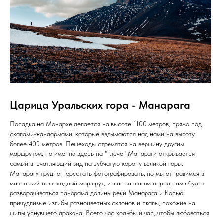
Царица Уральских гора - Манарага
Посадка на Монархе делается на высоте 1100 метров, прямо под
скалами-жандармами, которые вздымаются над нами на высоту
более 400 метров. Пешеходы стремятся на вершину другим
маршрутом, но именно здесь на "плече" Манараги открывается
самый впечатляющий вид на зубчатую корону великой горы.
Манарагу трудно перестать фотографировать, но мы отправимся в
маленький пешеходный маршрут, и шаг за шагом перед нами будет
разворачиваться панорама долины реки Манарага и Косью,
причудливые изгибы разноцветных склонов и скалы, похожие на
шипы уснувшего дракона. Всего час ходьбы и час, чтобы любоваться